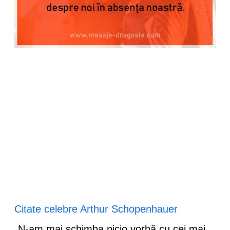
Citate celebre Arthur Schopenhauer
„N-am mai schimba nicio vorbă cu cei mai