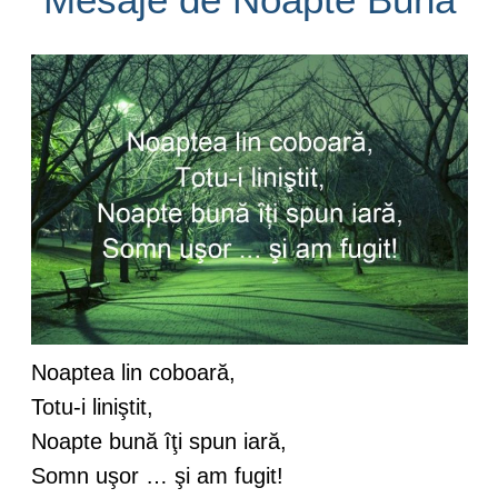
Noaptea lin coboară,
Totu-i liniştit,
Noapte bună îţi spun iară,
Somn uşor … şi am fugit!