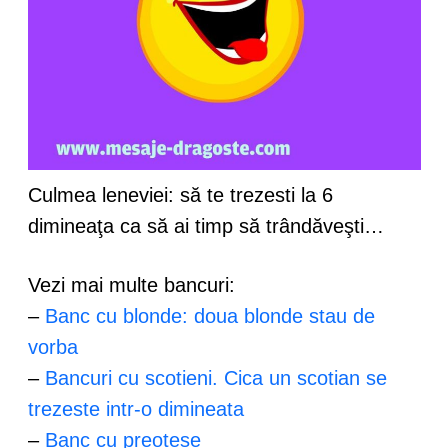
Culmea leneviei: să te trezesti la 6
dimineaţa ca să ai timp să trândăveşti…
Vezi mai multe bancuri:
–
Banc cu blonde: doua blonde stau de
vorba
–
Bancuri cu scotieni. Cica un scotian se
trezeste intr-o dimineata
–
Banc cu preotese