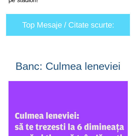
pe stadion!
Top Mesaje / Citate scurte:
Banc: Culmea leneviei