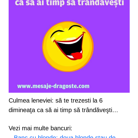
Culmea leneviei: să te trezesti la 6
dimineaţa ca să ai timp să trândăveşti…
Vezi mai multe bancuri:
–
Banc cu blonde: doua blonde stau de