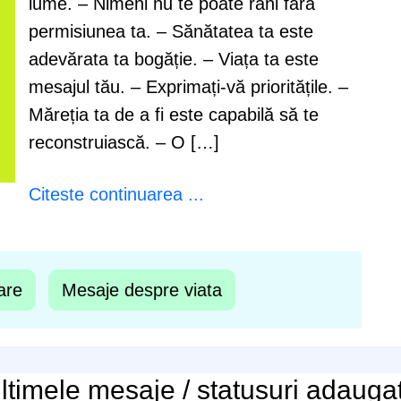
lume. – Nimeni nu te poate răni fără
permisiunea ta. – Sănătatea ta este
adevărata ta bogăție. – Viața ta este
mesajul tău. – Exprimați-vă prioritățile. –
Măreția ta de a fi este capabilă să te
reconstruiască. – O […]
Citeste continuarea ...
are
Mesaje despre viata
ltimele
mesaje / statusuri
adauga