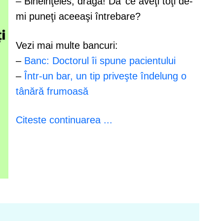
– Bineinţeles, dragă! Da’ ce aveţi toţi de-
mi puneţi aceeaşi întrebare?
Vezi mai multe bancuri:
–
Banc: Doctorul îi spune pacientului
–
Într-un bar, un tip priveşte îndelung o
tânără frumoasă
Citeste continuarea ...