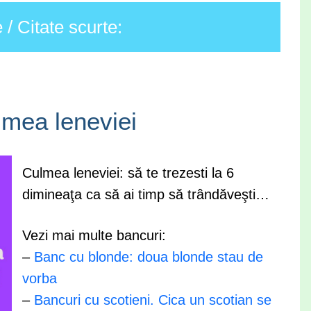
/ Citate scurte:
mea leneviei
Culmea leneviei: să te trezesti la 6
dimineaţa ca să ai timp să trândăveşti…
Vezi mai multe bancuri:
–
Banc cu blonde: doua blonde stau de
vorba
–
Bancuri cu scotieni. Cica un scotian se