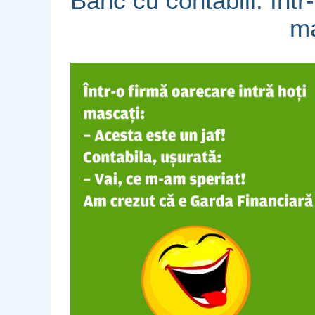
Banc cu contabili: Într
ma