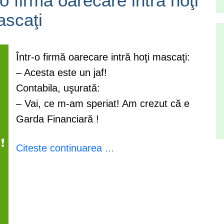
-o firmă oarecare intră hoţi
scaţi
Într-o firmă oarecare intră hoţi mascaţi:
– Acesta este un jaf!
Contabila, uşurată:
– Vai, ce m-am speriat! Am crezut că e
Garda Financiară !
Citeste continuarea ...