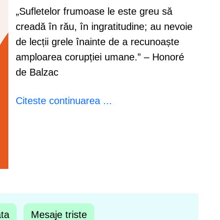
„Sufletelor frumoase le este greu să
creadă în rău, în ingratitudine; au nevoie
de lecții grele înainte de a recunoaște
amploarea corupției umane.” – Honoré
de Balzac
Citeste continuarea ...
ata
Mesaje triste