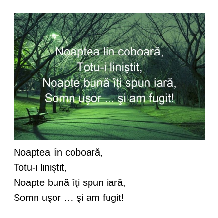
Noaptea lin coboară,
Totu-i liniştit,
Noapte bună îţi spun iară,
Somn uşor … şi am fugit!