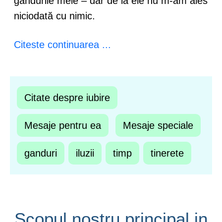
gândurile mele – dar de la ele nu m-am ales
niciodată cu nimic.
Citeste continuarea ...
Citate despre iubire
Mesaje pentru ea
Mesaje speciale
ganduri
iluzii
timp
tinerete
Scopul nostru principal in