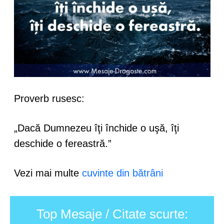
Proverb rusesc:
„Dacă Dumnezeu îţi închide o uşă, îţi
deschide o fereastră.”
Vezi mai multe
cuvinte din bătrâni
Top Mesaje / Citate scurte: