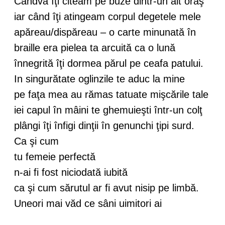
Cândva îţi citeam pe buze dintr-un alt oraş
iar când îţi atingeam corpul degetele mele
apăreau/dispăreau – o carte minunată în
braille era pielea ta arcuită ca o lună
înnegrită îţi dormea părul pe ceafa patului.
In singurătate oglinzile te aduc la mine
pe faţa mea au rămas tatuate mişcările tale
iei capul în mâini te ghemuieşti într-un colţ
plângi îţi înfigi dinţii în genunchi ţipi surd.
Ca şi cum
tu femeie perfectă
n-ai fi fost niciodată iubită
ca şi cum sărutul ar fi avut nisip pe limbă.
Uneori mai văd ce sâni uimitori ai