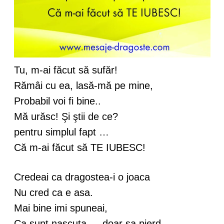
Tu, m-ai făcut să sufăr!
Rămâi cu ea, lasă-mă pe mine,
Probabil voi fi bine..
Mă urăsc! Şi ştii de ce?
pentru simplul fapt …
Că m-ai făcut să TE IUBESC!
Credeai ca dragostea-i o joaca
Nu cred ca e asa.
Mai bine imi spuneai,
Ca sunt nascuta … doar sa pierd.