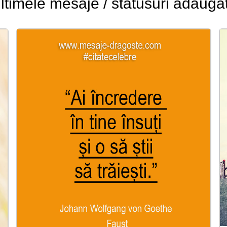
ltimele
mesaje / statusuri
adauga