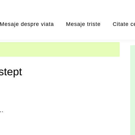
Mesaje despre viata
Mesaje triste
Citate c
stept
n…