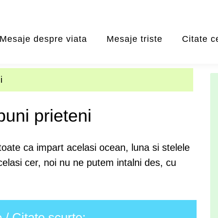
Mesaje despre viata
Mesaje triste
Citate c
i
buni prieteni
toate ca impart acelasi ocean, luna si stelele
elasi cer, noi nu ne putem intalni des, cu
/ Citate scurte: