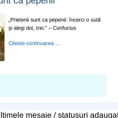
sunt ca pepenii
„Prietenii sunt ca pepenii: încerci o sută
şi alegi doi, trei.” – Confucius
Citeste continuarea ...
ltimele
mesaje / statusuri
adauga