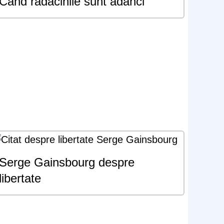
Când rădăcinile sunt adânci
Serge Gainsbourg despre
libertate