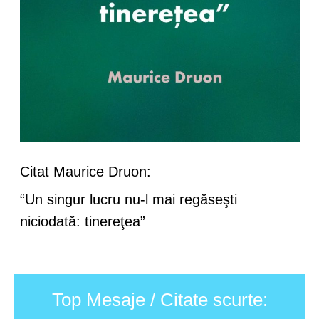
Citat Maurice Druon:
“Un singur lucru nu-l mai regăseşti
niciodată: tinereţea”
Top Mesaje / Citate scurte: