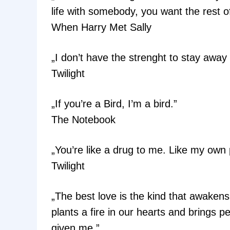
life with somebody, you want the rest of
When Harry Met Sally
„I don’t have the strenght to stay awa
Twilight
„If you’re a Bird, I’m a bird.”
The Notebook
„You’re like a drug to me. Like my own 
Twilight
„The best love is the kind that awaken
plants a fire in our hearts and brings 
given me.”