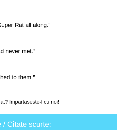
uper Rat all along.”
ad never met.”
ached to them.”
rat? Impartaseste-l cu noi!
/ Citate scurte: