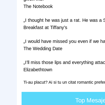
The Notebook
„I thought he was just a rat. He was a S
Breakfast at Tiffany’s
„I would have missed you even if we h
The Wedding Date
„I’ll miss those lips and everything att
Elizabethtown
Ti-au placut? Ai si tu un citat romantic prefe
Top Mesaje 