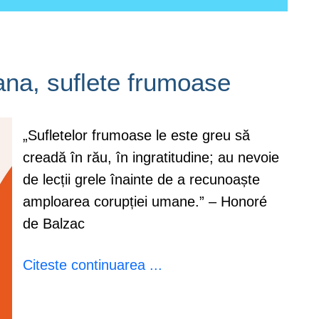
ana, suflete frumoase
„Sufletelor frumoase le este greu să
creadă în rău, în ingratitudine; au nevoie
de lecții grele înainte de a recunoaște
amploarea corupției umane.” – Honoré
de Balzac
Citeste continuarea ...