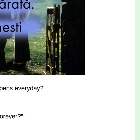
appens everyday?”
forever?”