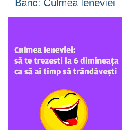
Banc: Culmea leneviei