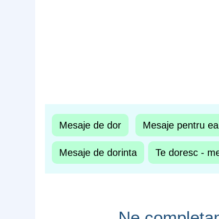
Mesaje de dor
Mesaje pentru ea
Mesaje de dorinta
Te doresc - me
Ne completam