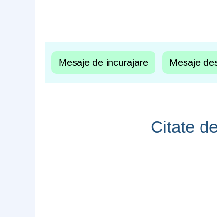
Mesaje de incurajare
Mesaje des
Citate de