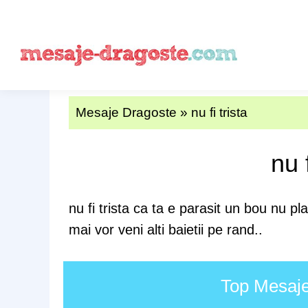
Mesaje Dragoste
»
nu fi trista
nu f
nu fi trista ca ta e parasit un bou nu p
mai vor veni alti baietii pe rand..
Top Mesaje 