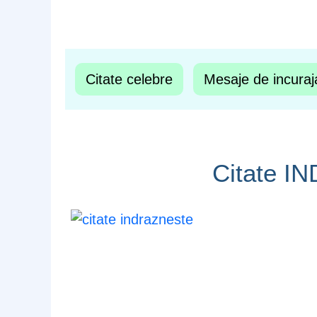
Citate celebre
Mesaje de incuraj
Citate 