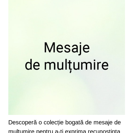
Descoperă o colecție bogată de mesaje de
mulțumire pentru a-ți exprima recunoștința