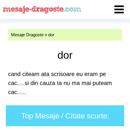
Mesaje Dragoste
»
dor
dor
cand citeam ata scrisoare eu eram pe
cac….si din cauza ta nu ma mai puteam
cac…..
Top Mesaje / Citate scurte: