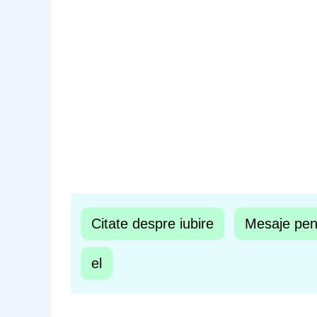
Citate despre iubire
Mesaje pent
el