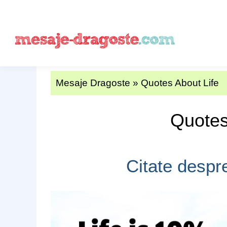
Mesaje Dragoste
»
Quotes About Life
Quotes
Citate despr