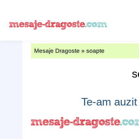
Mesaje Dragoste
»
soapte
s
Te-am auzit