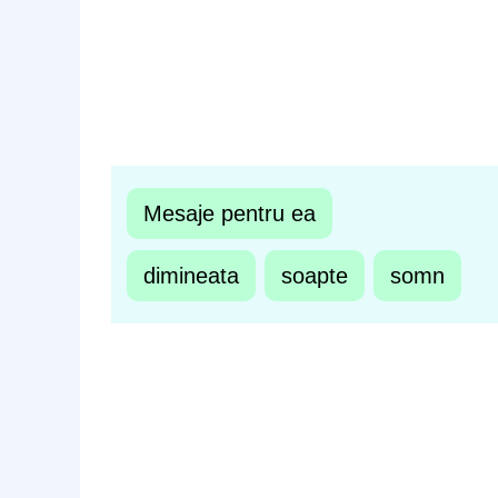
Mesaje pentru ea
dimineata
soapte
somn