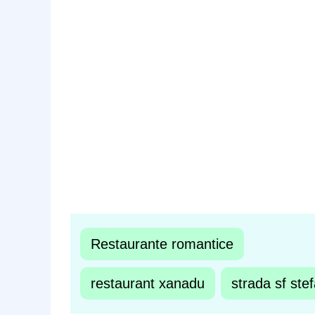
Restaurante romantice
restaurant xanadu
strada sf ste