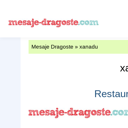
Mesaje Dragoste
»
xanadu
x
Restau