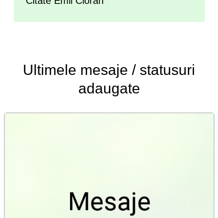
Citate Emil Cioran
Ultimele
mesaje / statusuri
adaugate